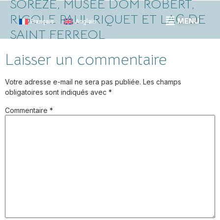
SORÈZE, MUSÉE DOM ROBERT,
RIGOLE PAUL RIQUET ET LAC DE
MENU
Français
Anglais
SAINT FERREOL
Laisser un commentaire
Votre adresse e-mail ne sera pas publiée.
Les champs
obligatoires sont indiqués avec
*
Commentaire
*